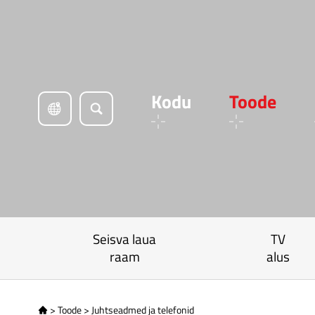
Kodu
Toode
Seisva laua
TV
raam
alus
>
Toode
>
Juhtseadmed ja telefonid
