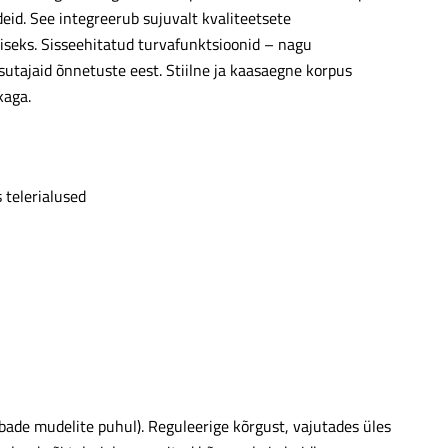
eid. See integreerub sujuvalt kvaliteetsete
iseks. Sisseehitatud turvafunktsioonid – nagu
utajaid õnnetuste eest. Stiilne ja kaasaegne korpus
kaga.
s telerialused
ade mudelite puhul). Reguleerige kõrgust, vajutades üles