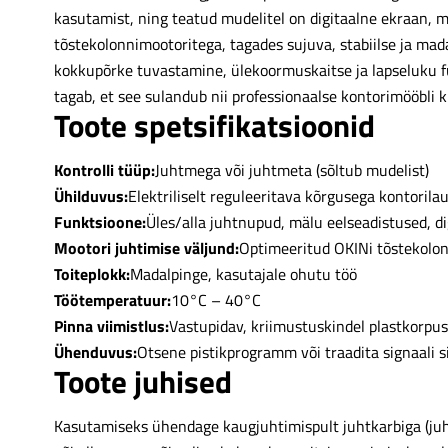
kasutamist, ning teatud mudelitel on digitaalne ekraan, m
tõstekolonnimootoritega, tagades sujuva, stabiilse ja m
kokkupõrke tuvastamine, ülekoormuskaitse ja lapseluku fu
tagab, et see sulandub nii professionaalse kontorimööbli
Toote spetsifikatsioonid
Kontrolli tüüp:
Juhtmega või juhtmeta (sõltub mudelist)
Ühilduvus:
Elektriliselt reguleeritava kõrgusega kontorilaua
Funktsioone:
Üles/alla juhtnupud, mälu eelseadistused, di
Mootori juhtimise väljund:
Optimeeritud OKINi tõstekolon
Toiteplokk:
Madalpinge, kasutajale ohutu töö
Töötemperatuur:
10°C – 40°C
Pinna viimistlus:
Vastupidav, kriimustuskindel plastkorpus
Ühenduvus:
Otsene pistikprogramm või traadita signaali 
Toote juhised
Kasutamiseks ühendage kaugjuhtimispult juhtkarbiga (juh