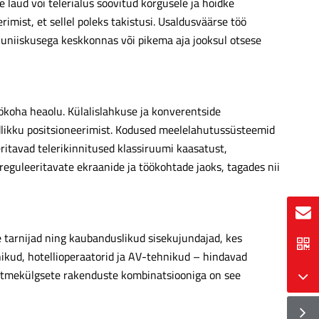
 laud või telerialus soovitud kõrgusele ja hoidke
mist, et sellel poleks takistusi. Usaldusväärse töö
õhuniiskusega keskkonnas või pikema aja jooksul otsese
ökoha heaolu. Külalislahkuse ja konverentside
indlikku positsioneerimist. Kodused meelelahutussüsteemid
itavad telerikinnitused klassiruumi kaasatust,
eguleeritavate ekraanide ja töökohtade jaoks, tagades nii
 tarnijad ning kaubanduslikud sisekujundajad, kes
nikud, hotellioperaatorid ja AV-tehnikud – hindavad
mitmekülgsete rakenduste kombinatsiooniga on see