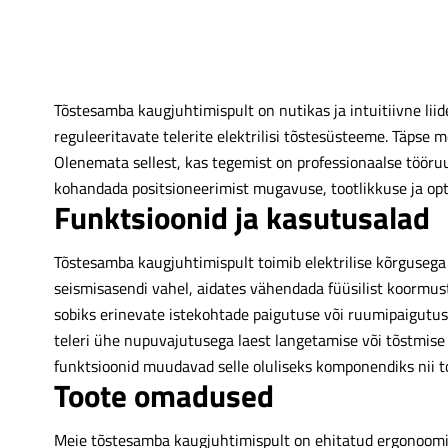
Tõstesamba kaugjuhtimispult on nutikas ja intuitiivne liide
reguleeritavate telerite elektrilisi tõstesüsteeme. Täpse
Olenemata sellest, kas tegemist on professionaalse tööru
kohandada positsioneerimist mugavuse, tootlikkuse ja o
Funktsioonid ja kasutusalad
Tõstesamba kaugjuhtimispult toimib elektrilise kõrguseg
seismisasendi vahel, aidates vähendada füüsilist koormust
sobiks erinevate istekohtade paigutuse või ruumipaigutuse
teleri ühe nupuvajutusega laest langetamise või tõstmis
funktsioonid muudavad selle oluliseks komponendiks nii 
Toote omadused
Meie tõstesamba kaugjuhtimispult on ehitatud ergonoomika