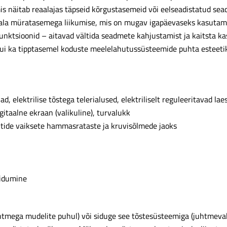
is näitab reaalajas täpseid kõrgustasemeid või eelseadistatud sead
adala müratasemega liikumise, mis on mugav igapäevaseks kasutam
nktsioonid – aitavad vältida seadmete kahjustamist ja kaitsta kas
 kui ka tipptasemel koduste meelelahutussüsteemide puhta esteeti
d, elektrilise tõstega telerialused, elektriliselt reguleeritavad lae
gitaalne ekraan (valikuline), turvalukk
tide vaiksete hammasrataste ja kruvisõlmede jaoks
sidumine
tmega mudelite puhul) või siduge see tõstesüsteemiga (juhtmevab