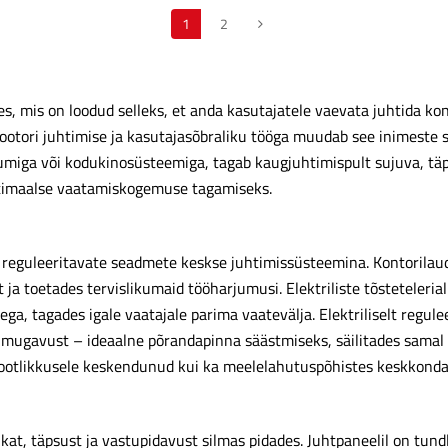
1
2
s, mis on loodud selleks, et anda kasutajatele vaevata juhtida kont
 mootori juhtimise ja kasutajasõbraliku tööga muudab see inimest
umiga või kodukinosüsteemiga, tagab kaugjuhtimispult sujuva, täp
ptimaalse vaatamiskogemuse tagamiseks.
a reguleeritavate seadmete keskse juhtimissüsteemina. Kontorilau
 ja toetades tervislikumaid tööharjumusi. Elektriliste tõsteteleri
ga, tagades igale vaatajale parima vaatevälja. Elektriliselt regul
e mugavust – ideaalne põrandapinna säästmiseks, säilitades sama
tootlikkusele keskendunud kui ka meelelahutuspõhistes keskkonda
t, täpsust ja vastupidavust silmas pidades. Juhtpaneelil on tund