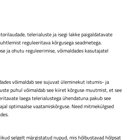
orilaudade, telerialuste ja isegi lakke paigaldatavate
e suhtlemist reguleeritava kõrgusega seadmetega.
se ja ohutu reguleerimise, võimaldades kasutajatel
dades võimaldab see sujuvat üleminekut istumis- ja
aluste puhul võimaldab see kiiret kõrguse muutmist, et see
eeritavate laega telerialustega ühendatuna pakub see
l ajal optimaalse vaatamiskõrguse. Need mitmekülgsed
des.
likud selgelt märgistatud nupud, mis hõlbustavad hõlpsat