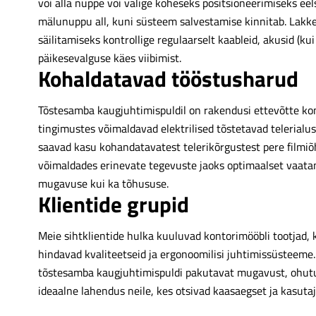
või alla nuppe või valige koheseks positsioneerimiseks ee
mälunuppu all, kuni süsteem salvestamise kinnitab. Lakke 
säilitamiseks kontrollige regulaarselt kaableid, akusid (
päikesevalguse käes viibimist.
Kohaldatavad tööstusharud
Tõstesamba kaugjuhtimispuldil on rakendusi ettevõtte kont
tingimustes võimaldavad elektrilised tõstetavad telerialus
saavad kasu kohandatavatest telerikõrgustest pere filmiõ
võimaldades erinevate tegevuste jaoks optimaalset vaatam
mugavuse kui ka tõhususe.
Klientide grupid
Meie sihtklientide hulka kuuluvad kontorimööbli tootjad,
hindavad kvaliteetseid ja ergonoomilisi juhtimissüsteeme.
tõstesamba kaugjuhtimispuldi pakutavat mugavust, ohutus
ideaalne lahendus neile, kes otsivad kaasaegset ja kasuta