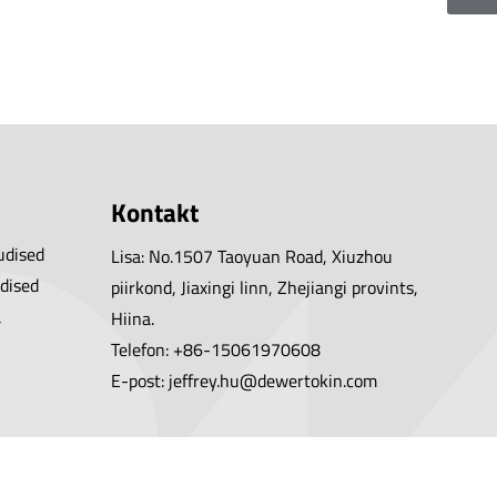
Kontakt
udised
Lisa: No.1507 Taoyuan Road, Xiuzhou
dised
piirkond, Jiaxingi linn, Zhejiangi provints,
a
Hiina.
Telefon: +86-15061970608
E-post: jeffrey.hu@dewertokin.com