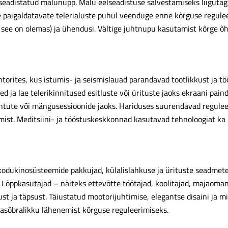
lseadistatud mälunupp. Mälu eelseadistuse salvestamiseks liigutage
paigaldatavate telerialuste puhul veenduge enne kõrguse reguleeri
kui see on olemas) ja ühendusi. Vältige juhtnupu kasutamist kõrge 
orites, kus istumis- ja seismislauad parandavad tootlikkust ja tö
ed ja lae telerikinnitused esitluste või ürituste jaoks ekraani pa
htute või mängusessioonide jaoks. Hariduses suurendavad reguleer
ist. Meditsiini- ja tööstuskeskkonnad kasutavad tehnoloogiat ka r
 kodukinosüsteemide pakkujad, külalislahkuse ja ürituste seadmete
 Lõppkasutajad – näiteks ettevõtte töötajad, koolitajad, majaoma
t ja täpsust. Täiustatud mootorijuhtimise, elegantse disaini ja 
jasõbralikku lähenemist kõrguse reguleerimiseks.