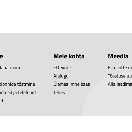
e
Meie kohta
Meedia
 laua raam
Ettevõte
Ettevõtte u
s
Ajalugu
Tööstuse uu
olonnide tõstmine
Ülemaailmne baas
Alla laadim
admed ja telefonid
Tehas
ud