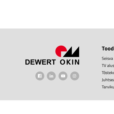
Tood
Seisva
TV alu
Tõstek
Juhtse
Tarvik