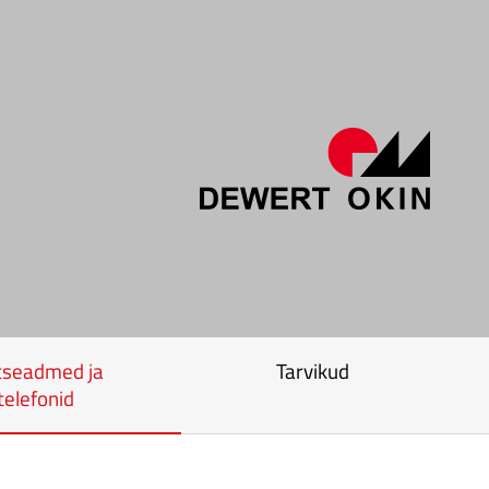
tseadmed ja
Tarvikud
telefonid