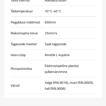
Toote välimus
Aukudeta disain
Töötemperatuur
10°C-40°C
Paigalduse mõõtmed
650mm
Maksimaalne kiirus
25mm/s
Tagasiside meetod
Saali tagasiside
Veeru tüüp
Ametlik L-kujuline
Elektrostaatiline plastist
Pinnaviimistlus
pulbervärvimine
Valge (RAL9016), must (RAL9005),
Värvid
hall (RAL9006)