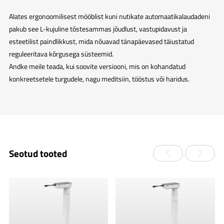
Alates ergonoomilisest mööblist kuni nutikate automaatikalaudadeni
pakub see L-kujuline tõstesammas jõudlust, vastupidavust ja
esteetilist paindlikkust, mida nõuavad tänapäevased täiustatud
reguleeritava kõrgusega süsteemid.
Andke meile teada, kui soovite versiooni, mis on kohandatud
konkreetsetele turgudele, nagu meditsiin, tööstus või haridus.
Seotud tooted