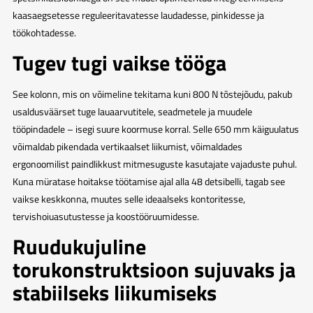
kaasaegsetesse reguleeritavatesse laudadesse, pinkidesse ja
töökohtadesse.
Tugev tugi vaikse tööga
See kolonn, mis on võimeline tekitama kuni 800 N tõstejõudu, pakub
usaldusväärset tuge lauaarvutitele, seadmetele ja muudele
tööpindadele – isegi suure koormuse korral. Selle 650 mm käiguulatus
võimaldab pikendada vertikaalset liikumist, võimaldades
ergonoomilist paindlikkust mitmesuguste kasutajate vajaduste puhul.
Kuna müratase hoitakse töötamise ajal alla 48 detsibelli, tagab see
vaikse keskkonna, muutes selle ideaalseks kontoritesse,
tervishoiuasutustesse ja koostööruumidesse.
Ruudukujuline
torukonstruktsioon sujuvaks ja
stabiilseks liikumiseks