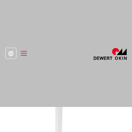
>
Toode
>
Tõstekolonnide tõstmine

DD471.2 veerg