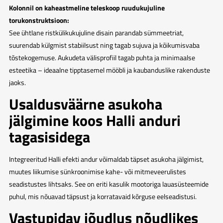
Kolonnil on kaheastmeline teleskoop ruudukujuline
torukonstruktsioon:
See ühtlane ristkülikukujuline disain parandab sümmeetriat,
suurendab külgmist stabiilsust ning tagab sujuva ja kõikumisvaba
tõstekogemuse. Aukudeta välisprofiil tagab puhta ja minimaalse
esteetika – ideaalne tipptasemel mööbli ja kaubanduslike rakenduste
jaoks.
Usaldusväärne asukoha
jälgimine koos Halli anduri
tagasisidega
Integreeritud Halli efekti andur võimaldab täpset asukoha jälgimist,
muutes liikumise sünkroonimise kahe- või mitmeveerulistes
seadistustes lihtsaks. See on eriti kasulik mootoriga lauasüsteemide
puhul, mis nõuavad täpsust ja korratavaid kõrguse eelseadistusi.
Vastupidav jõudlus nõudlikes