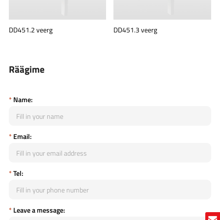
DD451.2 veerg
DD451.3 veerg
Räägime
*
Name:
*
Email:
*
Tel:
*
Leave a message: