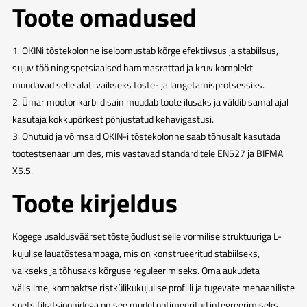
Toote omadused
1. OKINi tõstekolonne iseloomustab kõrge efektiivsus ja stabiilsus,
sujuv töö ning spetsiaalsed hammasrattad ja kruvikomplekt
muudavad selle alati vaikseks tõste- ja langetamisprotsessiks.
2. Ümar mootorikarbi disain muudab toote ilusaks ja väldib samal ajal
kasutaja kokkupõrkest põhjustatud kehavigastusi.
3. Ohutuid ja võimsaid OKIN-i tõstekolonne saab tõhusalt kasutada
tootestsenaariumides, mis vastavad standarditele EN527 ja BIFMA
X5.5.
Toote kirjeldus
Kogege usaldusväärset tõstejõudlust selle vormilise struktuuriga L-
kujulise lauatõstesambaga, mis on konstrueeritud stabiilseks,
vaikseks ja tõhusaks kõrguse reguleerimiseks. Oma aukudeta
välisilme, kompaktse ristkülikukujulise profiili ja tugevate mehaaniliste
spetsifikatsioonidega on see mudel optimeeritud integreerimiseks