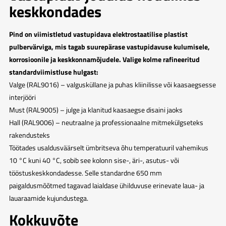
keskkondades
Pind on viimistletud vastupidava elektrostaatilise plastist
pulbervärviga, mis tagab suurepärase vastupidavuse kulumisele,
korrosioonile ja keskkonnamõjudele. Valige kolme rafineeritud
standardviimistluse hulgast:
Valge (RAL9016) – valgusküllane ja puhas kliinilisse või kaasaegsesse
interjööri
Must (RAL9005) – julge ja klanitud kaasaegse disaini jaoks
Hall (RAL9006) – neutraalne ja professionaalne mitmekülgseteks
rakendusteks
Töötades usaldusväärselt ümbritseva õhu temperatuuril vahemikus
10 °C kuni 40 °C, sobib see kolonn sise-, äri-, asutus- või
tööstuskeskkondadesse. Selle standardne 650 mm
paigaldusmõõtmed tagavad laialdase ühilduvuse erinevate laua- ja
lauaraamide kujundustega.
Kokkuvõte